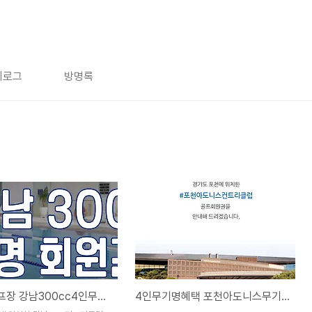
치로그
방명록
가까운골프장 강남300cc4인무기명 혜택 안내입니다.
4인무기명혜택 포천아도니스무기명회원권, 포천아도니스cc회원권혜택안내입니다.