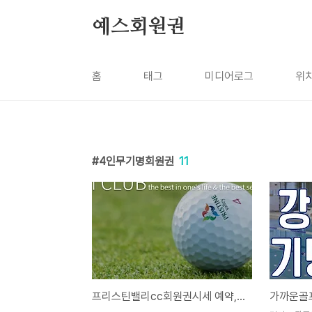
본문 바로가기
예스회원권
홈
태그
미디어로그
위
4인무기명회원권
11
프리스틴밸리cc회원권시세 예약,거래방법안내!!