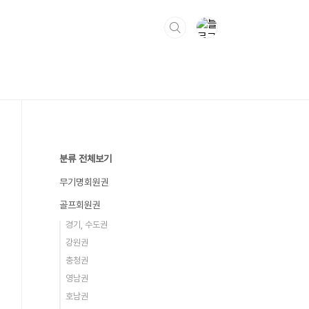
분류 전체보기
무기명회원권
골프회원권
경기, 수도권
강원권
충청권
영남권
호남권