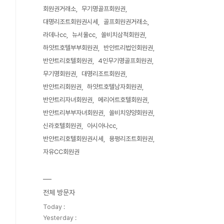
회원권거래소
무기명골프회원권
대명리조트회원권시세
골프회원권거래소
라데나cc
뉴서울cc
쏠비치삼척회원권
하얏트호텔부부회원권
반얀트리법인회원권
반얀트리호텔회원권
4인무기명골프회원권
무기명회원권
대명리조트회원권
반얀트리회원권
하얏트호텔남자회원권
반얀트리자녀회원권
메리어트호텔회원권
반얀트리부부자녀회원권
쏠비치양양회원권
신라호텔회원권
아시아나cc
반얀트리호텔회원권시세
용평리조트회원권
자유CC회원권
전체 방문자
Today :
Yesterday :