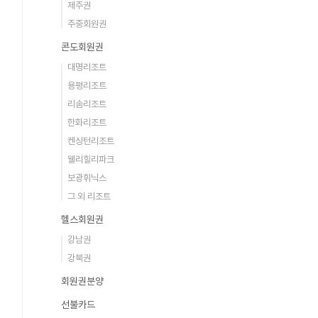
제주권
주중회원권
콘도회원권
대명리조트
용평리조트
리솜리조트
한화리조트
켄싱턴리조트
웰리힐리파크
보광휘닉스
그 외 리조트
헬스회원권
강남권
강북권
회원권분양
선불카드