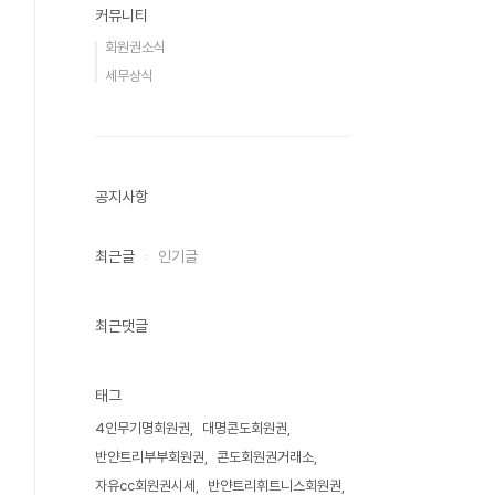
커뮤니티
회원권소식
세무상식
공지사항
최근글
인기글
최근댓글
태그
4인무기명회원권
대명콘도회원권
반얀트리부부회원권
콘도회원권거래소
자유cc회원권시세
반얀트리휘트니스회원권