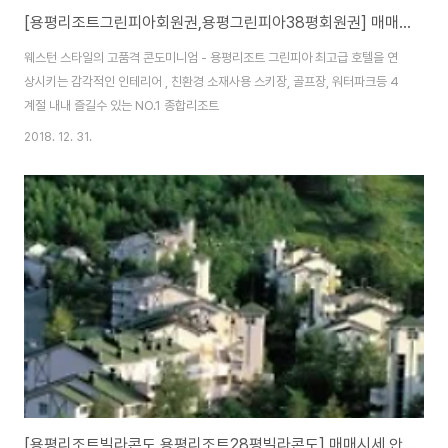
[용평리조트그린피아회원권,용평그린피아38평회원권] 매매시세 안내입니다.
웨스턴 스타일의 고품격 콘도미니엄 - 용평리조트 그린피아 최고급 호텔을 연
상시키는 감각적인 인테리어 , 친환경 소재사용 스키장, 골프장, 워터파크등 4
계절 내내 즐길수 있는 NO.1 종합리조트
2018. 12. 31.
[용평리조트빌라콘도,용평리조트28평빌라콘도] 매매시세 안내입니다.