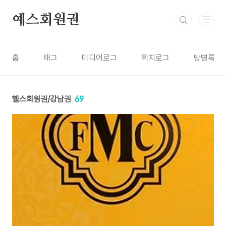
본문 바로가기
예스회원권
홈
태그
미디어로그
위치로그
방명록
헬스회원권/강남권
69