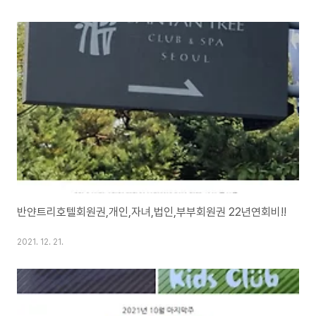
반얀트리호텔회원권,개인,자녀,법인,부부회원권 22년연회비!!
2021. 12. 21.