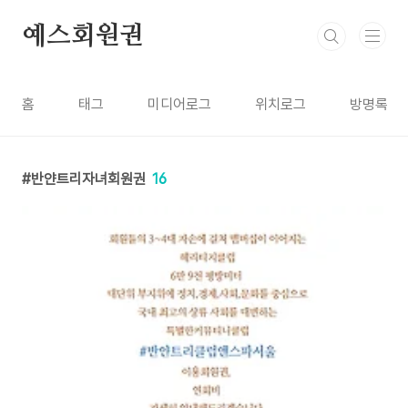
본문 바로가기
예스회원권
홈
태그
미디어로그
위치로그
방명록
반얀트리자녀회원권
16