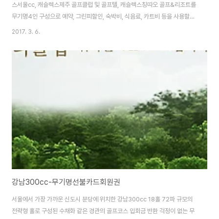
스서울cc, 캐슬렉스제주 골프클럽 및 골프텔, 캐슬렉스칭따오 골프&리조트를
무기명4인 구성으로 예약, 그린피할인, 숙박비, 식음료, 카트비 등을 사용할수
있는 무기명 선불카드회원권입니다. [캐슬렉스페이 무기명선불카드 안내] ※
2017. 3. 6.
입회금액 : 2천만원 ※ 유효기간 : 5년 ※ 회원구성 : 무기명 4인
강남300cc-무기명선불카드회원권
서울에서 가장 가까운 신도시 분당에 위치한 강남300cc 18홀 72파 규모의
전략형 홀로 구성된 수채화 같은 경관의 골프코스 입회금 반환 걱정이 없는 무