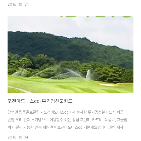
다. ※ 타미우스 골프 & 빌리지 시설안내입니다. ※ 타미우스 골프&빌리지 위치
2016. 10. 31.
안내입니다. [출처:타미우스cc홈페이지]
포천아도니스cc-무기명선불카드
강북권 명문골프클럽 - 포천아도니스cc에서 출시한 무기명선불카드 입회금
반환 우려 없이 무기명으로 이용할수 있는 장점 그린피, 카트비, 식음료, 그늘집
까지 결제 가능한 만능 회원권 ※ 포천아도니스cc 기본개요입니다. 운영회사
(주)아도니스 개장일 1999년 4월 홀수 27홀 전화번호 031-530-9100 정
2016. 10. 14.