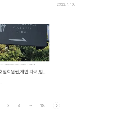
.
2022. 1. 10.
반얀트리호텔회원권,개인,자녀,법인,부부회원권 22년연회비!!
.
3
4
···
18