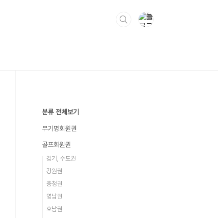
분류 전체보기
무기명회원권
골프회원권
경기, 수도권
강원권
충청권
영남권
호남권