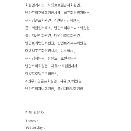
회원권거래소
하얏트호텔남자회원권
반얀트리호텔회원권시세
골프회원권거래소
무기명골프회원권
4인무기명회원권
콘도회원권거래소
반얀트리휘트니스회원권
쏠비치삼척회원권
대명리조트회원권
반얀트리법인회원권
반얀트리부부회원권
대명리조트회원권시세
뉴서울cc
무기명회원권
반얀트리호텔회원권
반얀트리회원권
자유cc회원권시세
하얏트호텔부부회원권
4인무기명골프회원권
자유CC회원권
반얀트리자녀회원권
쏠비치양양회원권
전체 방문자
Today :
Yesterday :