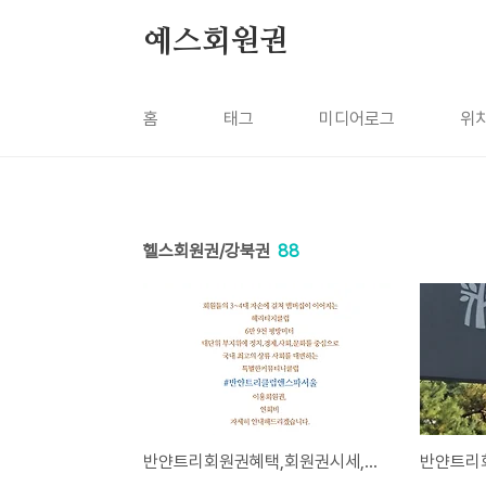
본문 바로가기
예스회원권
홈
태그
미디어로그
위
헬스회원권/강북권
88
반얀트리회원권혜택,회원권시세,연회비 안내입니다.