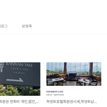
치로그
방명록
반얀트리회원권 연회비 개인,법인,부부,자녀 입회방법!!
하얏트호텔회원권시세,하얏트남자,여자,자녀,부부,법인2인시세