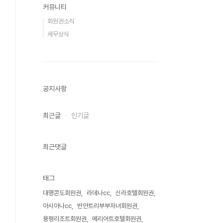
커뮤니티
회원권소식
세무상식
공지사항
최근글
인기글
최근댓글
태그
대명콘도회원권
라데나cc
신라호텔회원권
아시아나cc
반얀트리부부자녀회원권
용평리조트회원권
메리어트호텔회원권