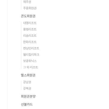
제주권
주중회원권
콘도회원권
대명리조트
용평리조트
리솜리조트
한화리조트
켄싱턴리조트
웰리힐리파크
보광휘닉스
그 외 리조트
헬스회원권
강남권
강북권
회원권분양
선불카드