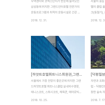
무역센터와 코엑스단지가 한눈에 들어오는
서울의 중심
삼성동에 위치한 그랜드인터호텔 전문가의
텔의 클럽 
운동프로그램과 최적의 운동시설로 건강 및
크(동절기),
휴식처 다양하게 진행되는 강습으로 여유로
등의 최신시
2018. 12. 31.
2018. 12. 3
운 라이프 스타일 제공
광받고 있습
[하얏트호텔휘트니스회원권,그랜드하얏트호텔헬스회원권] 매매시세 안내입니다.
서울에서 가장 전망이 좋은곳에 위치한 그랜
자연과 조화
드하얏트호텔 휘트니스클럽 실내외수영장,
럽 - 덕평
테니스코트, 스쿼시코트, 체육관, 에어로빅
창한 숲속 
룸 등의 시설 야외정원과 한강을 내려다보며
TG에서 42
2018. 10. 25.
2018. 7. 17
운동하는 최고의 뷰
까운 거리