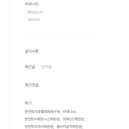
커뮤니티
회원권소식
세무상식
공지사항
최근글
인기글
최근댓글
태그
반얀트리호텔회원권시세
라데나cc
반얀트리휘트니스회원권
자유CC회원권
반얀트리자녀회원권
쏠비치삼척회원권