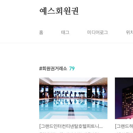
본문 바로가기
예스회원권
홈
태그
미디어로그
위
회원권거래소
79
[그랜드인터컨티넨탈호텔피트니스클럽,그랜드인터호텔부부회원권] 매매시세 안내입니다.!!