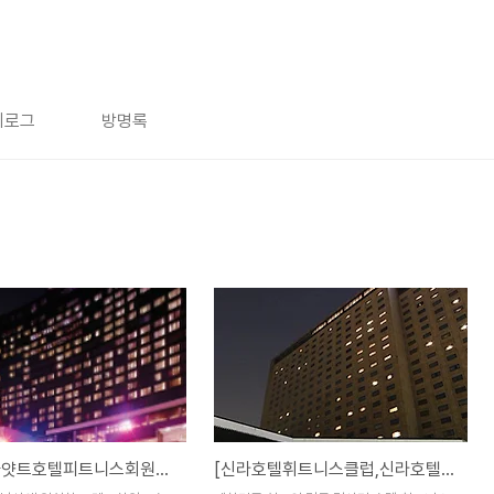
치로그
방명록
[그랜드하얏트호텔피트니스회원권,그랜드하얏트호텔여자회원권] 매매시세 안내입니다.
[신라호텔휘트니스클럽,신라호텔헬스회원권] 매매시세 안내입니다.