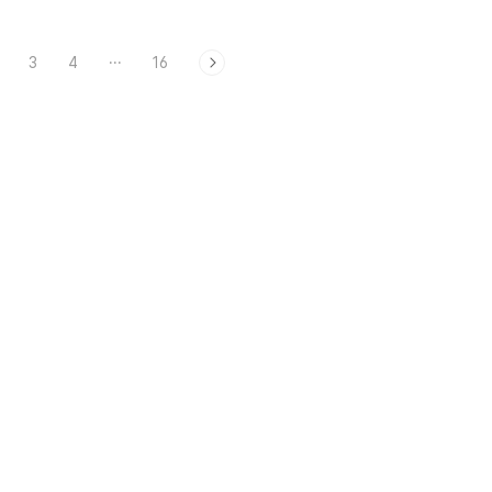
3
4
···
16