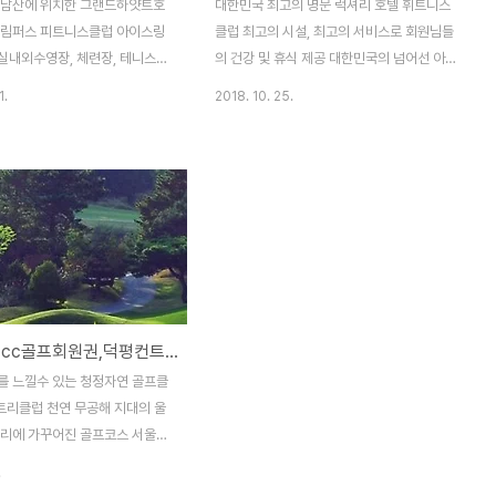
 남산에 위치한 그랜드하얏트호
대한민국 최고의 명문 럭셔리 호텔 휘트니스
올림퍼스 피트니스클럽 아이스링
클럽 최고의 시설, 최고의 서비스로 회원님들
 실내외수영장, 체련장, 테니스장
의 건강 및 휴식 제공 대한민국의 넘어선 아
설로 도심속의 레져 휴양지로 각
시아 최고의 호텔 휘트니스클럽
1.
2018. 10. 25.
니다.
[덕평힐뷰cc골프회원권,덕평컨트리클럽회원권] 매물안내입니다.
를 느낄수 있는 청정자연 골프클
컨트리클럽 천연 무공해 지대의 울
자리에 가꾸어진 골프코스 서울
km , 호법JC에서 14km의 가
.