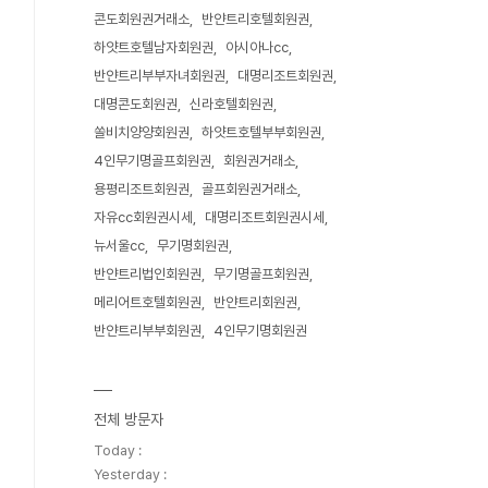
콘도회원권거래소
반얀트리호텔회원권
하얏트호텔남자회원권
아시아나cc
반얀트리부부자녀회원권
대명리조트회원권
대명콘도회원권
신라호텔회원권
쏠비치양양회원권
하얏트호텔부부회원권
4인무기명골프회원권
회원권거래소
용평리조트회원권
골프회원권거래소
자유cc회원권시세
대명리조트회원권시세
뉴서울cc
무기명회원권
반얀트리법인회원권
무기명골프회원권
메리어트호텔회원권
반얀트리회원권
반얀트리부부회원권
4인무기명회원권
전체 방문자
Today :
Yesterday :