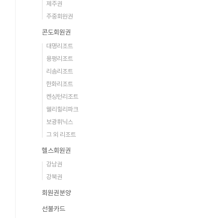
제주권
주중회원권
콘도회원권
대명리조트
용평리조트
리솜리조트
한화리조트
켄싱턴리조트
웰리힐리파크
보광휘닉스
그 외 리조트
헬스회원권
강남권
강북권
회원권분양
선불카드