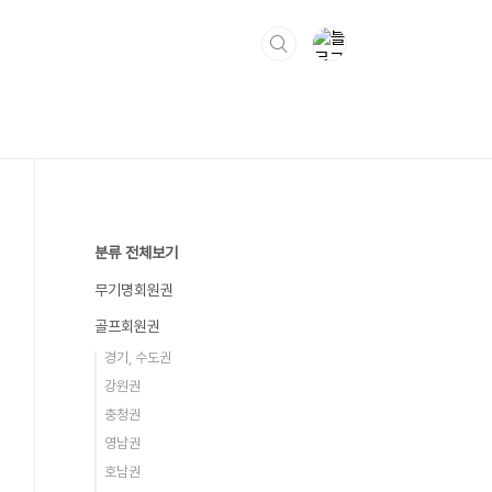
분류 전체보기
무기명회원권
골프회원권
경기, 수도권
강원권
충청권
영남권
호남권