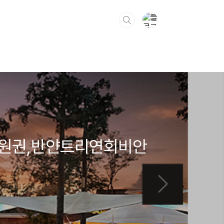
원권,반얀트리연회비안