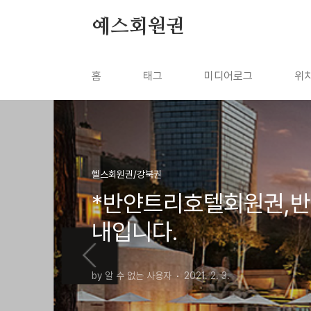
본문 바로가기
예스회원권
홈
태그
미디어로그
위
헬스회원권/강북권
*반얀트리호텔회원권,
내입니다.
by 알 수 없는 사용자
2021. 2. 3.