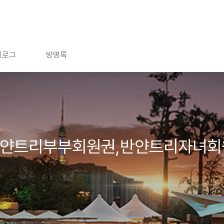
치로그
방명록
반얀트리부부회원권,반얀트리자녀회