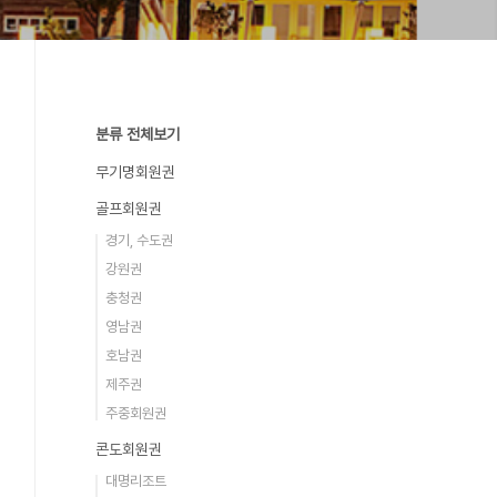
분류 전체보기
무기명회원권
골프회원권
경기, 수도권
강원권
충청권
영남권
호남권
제주권
주중회원권
콘도회원권
대명리조트