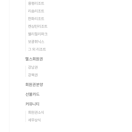
용평리조트
리솜리조트
한화리조트
켄싱턴리조트
웰리힐리파크
보광휘닉스
그 외 리조트
헬스회원권
강남권
강북권
회원권분양
선불카드
커뮤니티
회원권소식
세무상식