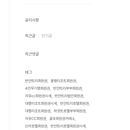
공지사항
최근글
인기글
최근댓글
태그
반얀트리회원권
용평리조트회원권
4인무기명회원권
반얀트리부부회원권
자유cc회원권시세
반얀트리법인회원권
대명리조트회원권시세
반얀트리호텔회원권
대명리조트회원권
하얏트호텔부부회원권
자유CC회원권
골프회원권거래소
신라호텔회원권
반얀트리호텔회원권시세