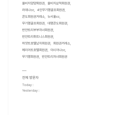
쏠비치양양회원권
쏠비치삼척회원권
라데나cc
4인무기명골프회원권
콘도회원권거래소
뉴서울cc
무기명골프회원권
대명콘도회원권
반얀트리부부자녀회원권
반얀트리휘트니스회원권
하얏트호텔남자회원권
회원권거래소
메리어트호텔회원권
아시아나cc
무기명회원권
반얀트리자녀회원권
전체 방문자
Today :
Yesterday :